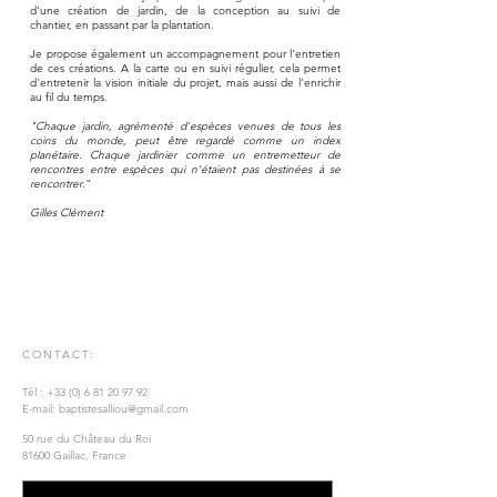
d'une création de jardin, de la conception au suivi de
chantier, en passant par la plantation.
Je propose également un accompagnement pour l'entretien
de ces créations. A la carte ou en suivi régulier, cela permet
d'entretenir la vision initiale du projet, mais aussi de l'enrichir
au fil du temps.
"Chaque jardin, agrémenté d'espèces venues de tous les
coins du monde, peut être regardé comme un index
planétaire. Chaque jardinier comme un entremetteur de
rencontres entre espèces qui n'étaient pas destinées à se
rencontrer
."
Gilles Clément
CONTACT:
Tél :
+33 (0) 6 81 20 97 92
E-mail:
baptistesalliou@gmail.com
50 rue du Château du Roi
81600 Gaillac
, France