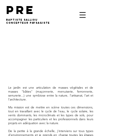
PRE
BAPTISTE SALLIOU
Concepteur Paysagiste
Le jardin est une articulation de masses végétales et de
masses "bâties" (maçonnerie, menuiserie, ferronnerie,
serrurerie...) une symbiose entre la nature, l'artisanat, l'art et
l'architecture.
Ma mission est de mettre en scène toutes ces dimensions,
tout en travaillant avec le cycle de l'eau, le cycle solaire, les
vents dominants, les microclimats et les types de sols, pour
accompagner les particuliers et les professionnels dans leurs
projets en adéquation avec la nature.
De la petite à la grande échelle, j'interviens sur tous types
d'environnements et je prends en charge toutes les étapes